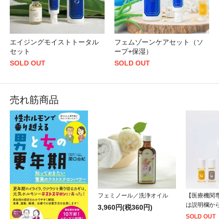
エイジングモイストトータル
フェムゾーンケアセット（ソ
セット
ープ+保湿）
SOLD OUT
SOLD OUT
売れ筋商品
フェミノール／洗浄オイル
【医療機関
は説明欄か
3,960円(税360円)
SOLD OUT