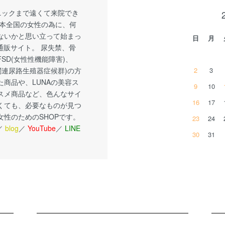
リニックまで遠くて来院でき
日本全国の女性の為に、何
ないかと思い立って始まっ
日
月
の通販サイト。 尿失禁、骨
SD(女性性機能障害)、
関連尿路生殖器症候群)の方
2
3
た商品や、LUNAの美容ス
9
10
スメ商品など、色んなサイ
16
17
くても、必要なものが見つ
女性のためのSHOPです。
23
24
／
blog
／
YouTube
／
LINE
30
31