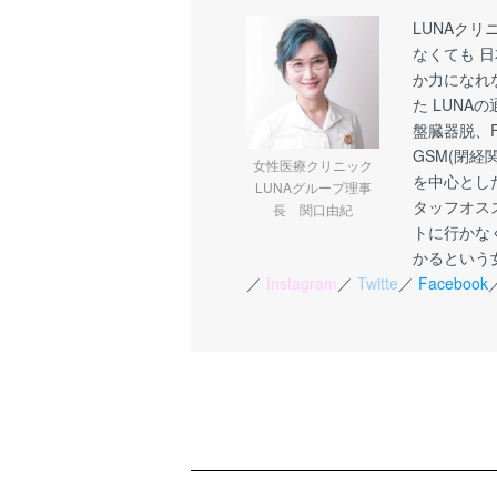
LUNAク
なくても 
か力になれ
た LUNA
盤臓器脱、F
GSM(閉経
女性医療クリニック
を中心とし
LUNAグループ理事
タッフオス
長 関口由紀
トに行かな
かるという
／
Instagram
／
Twitte
／
Facebook
ショッピングガイド